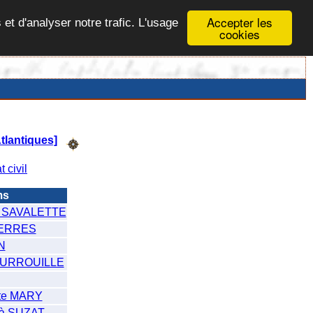
Accepter les
 et d'analyser notre trafic. L'usage
cookies
lantiques]
t civil
ms
 SAVALETTE
SERRES
N
OURROUILLE
Ste MARY
à SUZAT