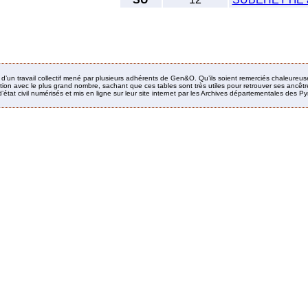
it d’un travail collectif mené par plusieurs adhérents de Gen&O. Qu’ils soient remerciés chaleureus
ion avec le plus grand nombre, sachant que ces tables sont très utiles pour retrouver ses ancêtres
’état civil numérisés et mis en ligne sur leur site internet par les Archives départementales des 