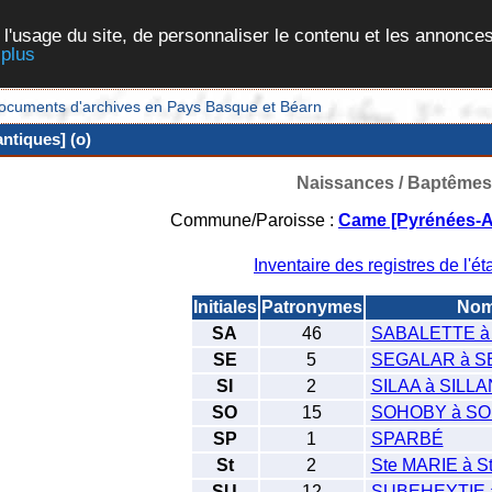
 l'usage du site, de personnaliser le contenu et les annonces
 plus
et documents d'archives en Pays Basque et Béarn
ntiques] (o)
Naissances / Baptêmes
Commune/Paroisse :
Came [Pyrénées-At
Inventaire des registres de l'éta
Initiales
Patronymes
No
SA
46
SABALETTE à
SE
5
SEGALAR à 
SI
2
SILAA à SILLA
SO
15
SOHOBY à S
SP
1
SPARBÉ
St
2
Ste MARIE à 
SU
12
SUBEHEYTIE 