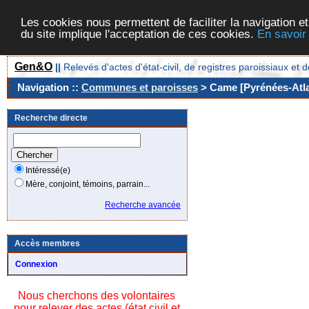
Les cookies nous permettent de faciliter la navigation et
du site implique l'acceptation de ces cookies.
En savoir
Gen&O
||
Relevés d'actes d'état-civil, de registres paroissiaux 
Navigation ::
Communes et paroisses
> Came [Pyrénées-Atla
Recherche directe
Intéressé(e)
Mère, conjoint, témoins, parrain...
Recherche avancée
Accès membres
Connexion
Nous cherchons des volontaires
pour relever des actes (état civil et