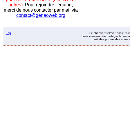
autres).
Pour rejoindre l'équipe,
merci de nous contacter par mail via
contact@geneoweb.org
Top
Le chantier "relevé" est le fru
bénévolement, de partager l’informat
partir des photos des actes d