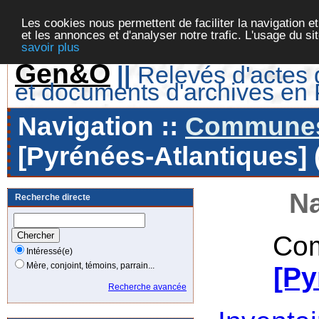
Les cookies nous permettent de faciliter la navigation et
et les annonces et d'analyser notre trafic. L'usage du s
savoir plus
Gen&O
||
Relevés d'actes d
et documents d'archives en
Navigation ::
Communes 
[Pyrénées-Atlantiques] 
Na
Recherche directe
Com
Intéressé(e)
Mère, conjoint, témoins, parrain...
[Py
Recherche avancée