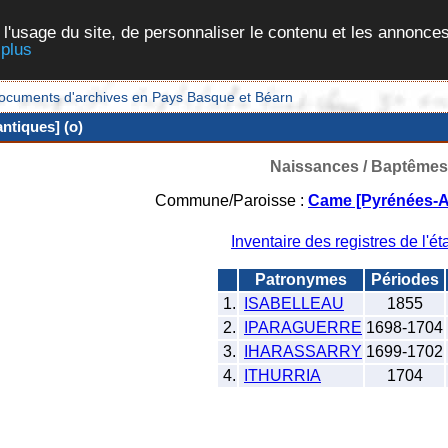
 l'usage du site, de personnaliser le contenu et les annonces
 plus
et documents d'archives en Pays Basque et Béarn
ntiques] (o)
Naissances / Baptêmes
Commune/Paroisse :
Came [Pyrénées-At
Inventaire des registres de l'éta
Patronymes
Périodes
1.
ISABELLEAU
1855
2.
IPARAGUERRE
1698-1704
3.
IHARASSARRY
1699-1702
4.
ITHURRIA
1704