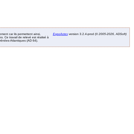
ement car ils permettent ainsi,
ExpoActes
version 3.2.4-prod (©
2005-2026, ADSoft)
. Ce travail de relevé est réalisé à
Pyrénées-Atlantiques (AD 64).