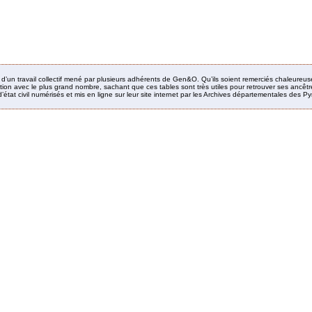
it d’un travail collectif mené par plusieurs adhérents de Gen&O. Qu’ils soient remerciés chaleureus
ion avec le plus grand nombre, sachant que ces tables sont très utiles pour retrouver ses ancêtres
’état civil numérisés et mis en ligne sur leur site internet par les Archives départementales des 