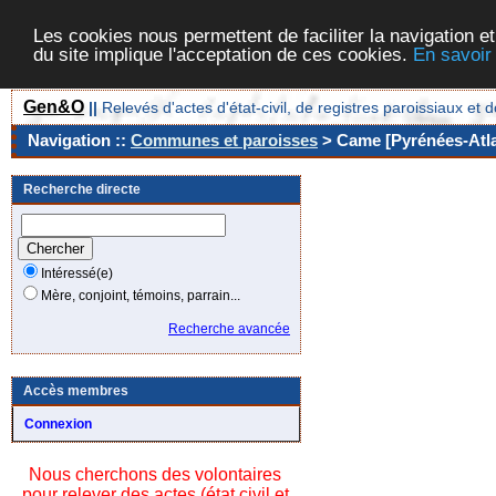
Les cookies nous permettent de faciliter la navigation et
du site implique l'acceptation de ces cookies.
En savoir
Gen&O
||
Relevés d'actes d'état-civil, de registres paroissiaux 
Navigation ::
Communes et paroisses
> Came [Pyrénées-Atla
Recherche directe
Intéressé(e)
Mère, conjoint, témoins, parrain...
Recherche avancée
Accès membres
Connexion
Nous cherchons des volontaires
pour relever des actes (état civil et