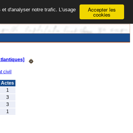
Accepter les
 et d'analyser notre trafic. L'usage
cookies
lantiques]
t civil
Actes
1
3
3
1