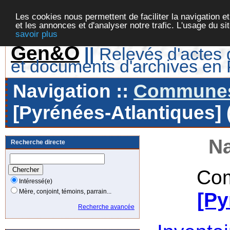
Les cookies nous permettent de faciliter la navigation et
et les annonces et d'analyser notre trafic. L'usage du s
savoir plus
Gen&O
||
Relevés d'actes d
et documents d'archives en
Navigation ::
Communes 
[Pyrénées-Atlantiques] 
Na
Recherche directe
Com
Intéressé(e)
Mère, conjoint, témoins, parrain...
[Py
Recherche avancée