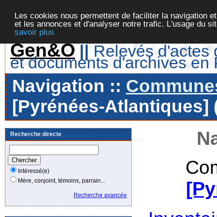
Les cookies nous permettent de faciliter la navigation et
et les annonces et d'analyser notre trafic. L'usage du s
savoir plus
Gen&O
||
Relevés d'actes d
et documents d'archives en
Navigation ::
Communes 
[Pyrénées-Atlantiques] 
Na
Recherche directe
Com
Intéressé(e)
Mère, conjoint, témoins, parrain...
[Py
Recherche avancée