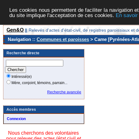
Les cookies nous permettent de faciliter la navigation et
du site implique l'acceptation de ces cookies.
En savoir
Gen&O
||
Relevés d'actes d'état-civil, de registres paroissiaux 
Navigation ::
Communes et paroisses
> Came [Pyrénées-Atla
Recherche directe
Intéressé(e)
Mère, conjoint, témoins, parrain...
Recherche avancée
Accès membres
Connexion
Nous cherchons des volontaires
pour relever des actes (état civil et