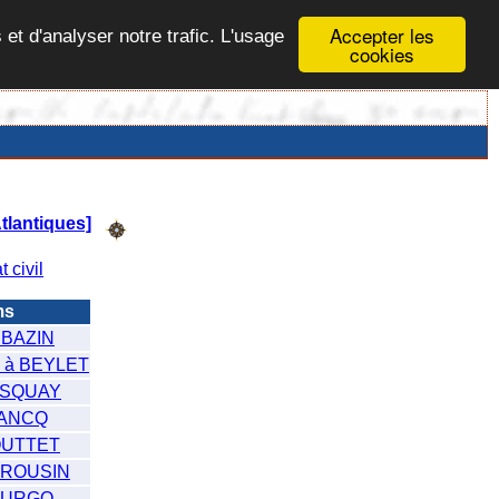
Accepter les
 et d'analyser notre trafic. L'usage
cookies
lantiques]
t civil
ms
 BAZIN
 à BEYLET
ISQUAY
LANCQ
OUTTET
BROUSIN
BURGO