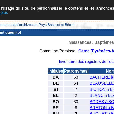
 l'usage du site, de personnaliser le contenu et les annonces
 plus
et documents d'archives en Pays Basque et Béarn
ntiques] (o)
Naissances / Baptêmes
Commune/Paroisse :
Came [Pyrénées-At
Inventaire des registres de l'éta
Initiales
Patronymes
No
BA
63
BACHERE à
BÉ
54
BEAUSELLE
BI
7
BICHON à B
BL
2
BLANC à B
BO
30
BODES à B
BR
8
BRETON à 
BU
2
BUQUET à 