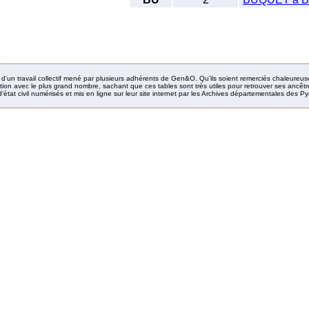
it d’un travail collectif mené par plusieurs adhérents de Gen&O. Qu’ils soient remerciés chaleureus
ion avec le plus grand nombre, sachant que ces tables sont très utiles pour retrouver ses ancêtres
’état civil numérisés et mis en ligne sur leur site internet par les Archives départementales des 