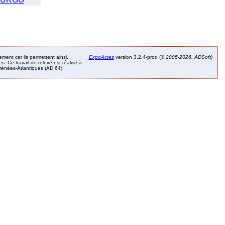
ement car ils permettent ainsi,
ExpoActes
version 3.2.4-prod (©
2005-2026, ADSoft)
. Ce travail de relevé est réalisé à
Pyrénées-Atlantiques (AD 64).