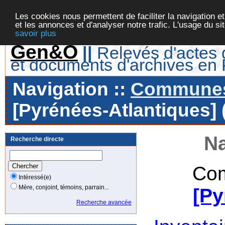
Les cookies nous permettent de faciliter la navigation et
et les annonces et d'analyser notre trafic. L'usage du s
savoir plus
Gen&O
||
Relevés d'actes d
et documents d'archives en
Navigation ::
Communes 
[Pyrénées-Atlantiques] 
Na
Recherche directe
Com
Intéressé(e)
Mère, conjoint, témoins, parrain...
[Py
Recherche avancée