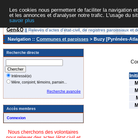
Les cookies nous permettent de faciliter la navigation et
et les annonces et d'analyser notre trafic. L'usage du s
savoir plus
Gen&O
||
Relevés d'actes d'état-civil, de registres paroissiaux 
Navigation ::
Communes et paroisses
> Buzy [Pyrénées-Atlan
Recherche directe
Co
Init
Intéressé(e)
Mère, conjoint, témoins, parrain...
Recherche avancée
Accès membres
Connexion
Nous cherchons des volontaires
pour relever des actes (état civil et