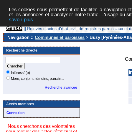
Les cookies nous permettent de faciliter la navigation et
et les annonces et d'analyser notre trafic. L'usage du s
savoir plus
Gen&O
||
Relevés d'actes d'état-civil, de registres paroissiaux 
Navigation ::
Communes et paroisses
> Buzy [Pyrénées-Atlan
Recherche directe
Co
I
Intéressé(e)
Mère, conjoint, témoins, parrain...
Recherche avancée
Accès membres
Connexion
Nous cherchons des volontaires
pour relever des actes (état civil et