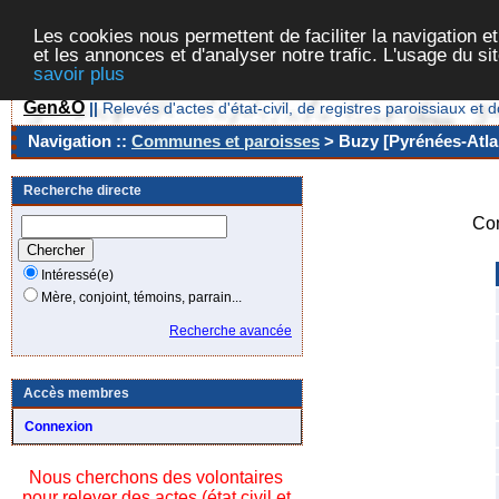
Les cookies nous permettent de faciliter la navigation et
et les annonces et d'analyser notre trafic. L'usage du s
savoir plus
Gen&O
||
Relevés d'actes d'état-civil, de registres paroissiaux 
Navigation ::
Communes et paroisses
> Buzy [Pyrénées-Atlan
Recherche directe
Co
Intéressé(e)
Mère, conjoint, témoins, parrain...
Recherche avancée
Accès membres
Connexion
Nous cherchons des volontaires
pour relever des actes (état civil et