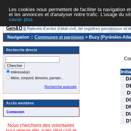
Les cookies nous permettent de faciliter la navigation et
et les annonces et d'analyser notre trafic. L'usage du s
savoir plus
Gen&O
||
Relevés d'actes d'état-civil, de registres paroissiaux 
Navigation ::
Communes et paroisses
> Buzy [Pyrénées-Atlan
Recherche directe
Co
Initi
Intéressé(e)
Mère, conjoint, témoins, parrain...
D
D
Recherche avancée
D
D
Accès membres
D
Connexion
D
D
Nous cherchons des volontaires
pour relever des actes (état civil et