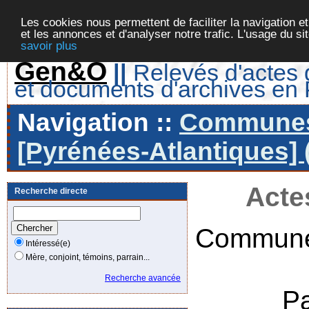
Les cookies nous permettent de faciliter la navigation et
et les annonces et d'analyser notre trafic. L'usage du s
savoir plus
Gen&O
||
Relevés d'actes d
et documents d'archives en
Navigation ::
Communes 
[Pyrénées-Atlantiques] 
Acte
Recherche directe
Commune
Intéressé(e)
Mère, conjoint, témoins, parrain...
Recherche avancée
P