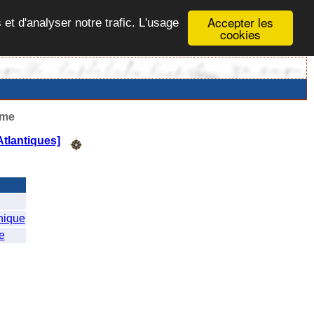
Accepter les
 et d'analyser notre trafic. L'usage
cookies
ême
tlantiques]
ique
e