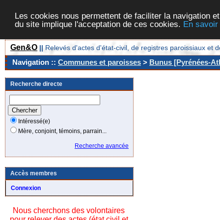
Les cookies nous permettent de faciliter la navigation et
du site implique l'acceptation de ces cookies.
En savoir
Gen&O
||
Relevés d'actes d'état-civil, de registres paroissiaux 
Navigation ::
Communes et paroisses
>
Bunus [Pyrénées-Atl
Recherche directe
Intéressé(e)
Mère, conjoint, témoins, parrain...
Recherche avancée
Accès membres
Connexion
Nous cherchons des volontaires
pour relever des actes (état civil et