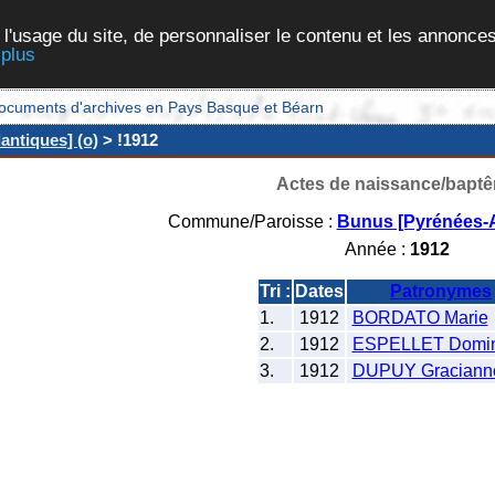
 l'usage du site, de personnaliser le contenu et les annonces
 plus
et documents d'archives en Pays Basque et Béarn
antiques] (o)
> !1912
Actes de naissance/bapt
Commune/Paroisse :
Bunus [Pyrénées-A
Année :
1912
Tri :
Dates
Patronymes
1.
1912
BORDATO Marie
2.
1912
ESPELLET Domin
3.
1912
DUPUY Graciann