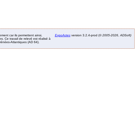
ement car ils permettent ainsi,
ExpoActes
version 3.2.4-prod (©
2005-2026, ADSoft)
. Ce travail de relevé est réalisé à
Pyrénées-Atlantiques (AD 64).