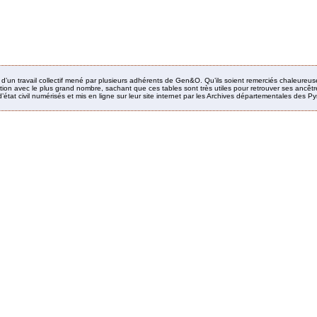
it d’un travail collectif mené par plusieurs adhérents de Gen&O. Qu’ils soient remerciés chaleureus
ion avec le plus grand nombre, sachant que ces tables sont très utiles pour retrouver ses ancêtres
’état civil numérisés et mis en ligne sur leur site internet par les Archives départementales des 