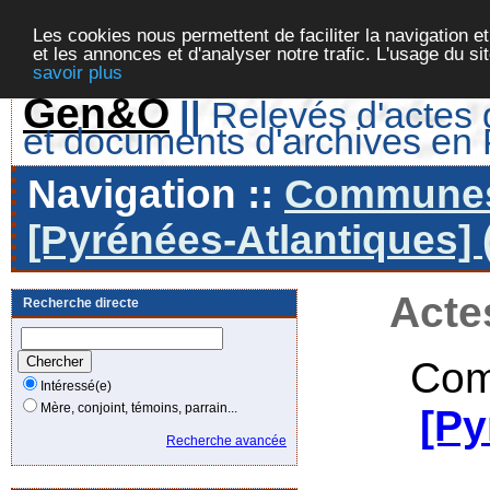
Les cookies nous permettent de faciliter la navigation et
et les annonces et d'analyser notre trafic. L'usage du s
savoir plus
Gen&O
||
Relevés d'actes d
et documents d'archives en
Navigation ::
Communes 
[Pyrénées-Atlantiques] 
Acte
Recherche directe
Com
Intéressé(e)
Mère, conjoint, témoins, parrain...
[Py
Recherche avancée