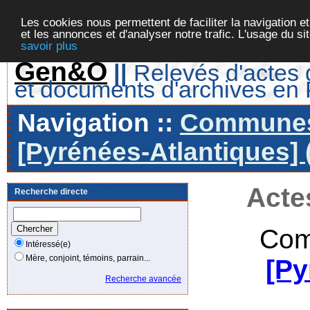
Les cookies nous permettent de faciliter la navigation et
et les annonces et d'analyser notre trafic. L'usage du s
savoir plus
Gen&O
||
Relevés d'actes d
et documents d'archives en
Navigation ::
Communes 
[Pyrénées-Atlantiques] 
Acte
Recherche directe
Com
Intéressé(e)
Mère, conjoint, témoins, parrain...
[Py
Recherche avancée