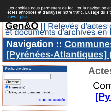
Les cookies nous permettent de faciliter la navigation et
et les annonces et d'analyser notre trafic. L'usage du s
savoir plus
Gen&O
||
Relevés d'actes d
et documents d'archives en
Navigation ::
Communes 
[Pyrénées-Atlantiques] 
Acte
Recherche directe
Com
Intéressé(e)
Mère, conjoint, témoins, parrain...
[Py
Recherche avancée