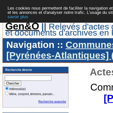
Les cookies nous permettent de faciliter la navigation et
et les annonces et d'analyser notre trafic. L'usage du s
savoir plus
Gen&O
||
Relevés d'actes d
et documents d'archives en
Navigation ::
Communes 
[Pyrénées-Atlantiques] 
Acte
Recherche directe
Comm
Intéressé(e)
Mère, conjoint, témoins, parrain...
[
Recherche avancée