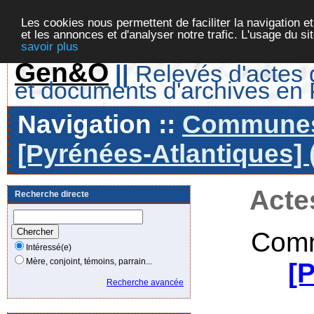
Les cookies nous permettent de faciliter la navigation et
et les annonces et d'analyser notre trafic. L'usage du s
savoir plus
Gen&O
||
Relevés d'actes d
et documents d'archives en
Navigation ::
Communes 
[Pyrénées-Atlantiques] 
Acte
Recherche directe
Comm
Intéressé(e)
Mère, conjoint, témoins, parrain...
[
Recherche avancée