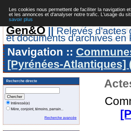
Les cookies nous permettent de faciliter la navigation et
et les annonces et d'analyser notre trafic. L'usage du s
savoir plus
Gen&O
||
Relevés d'actes d
et documents d'archives en
Navigation ::
Communes 
[Pyrénées-Atlantiques] 
Acte
Recherche directe
Comm
Intéressé(e)
Mère, conjoint, témoins, parrain...
[
Recherche avancée