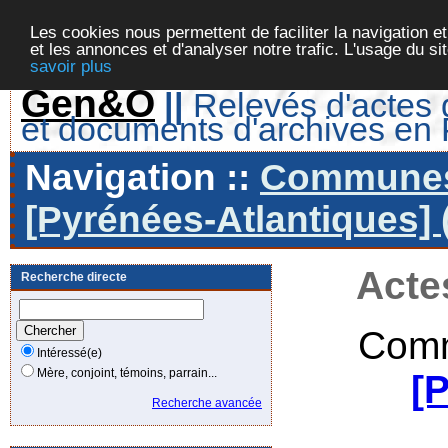
Les cookies nous permettent de faciliter la navigation et
et les annonces et d'analyser notre trafic. L'usage du s
savoir plus
Gen&O
||
Relevés d'actes d
et documents d'archives en
Navigation ::
Communes 
[Pyrénées-Atlantiques] 
Acte
Recherche directe
Comm
Intéressé(e)
Mère, conjoint, témoins, parrain...
[
Recherche avancée