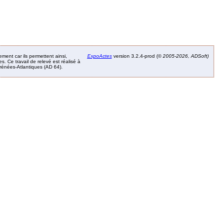
ement car ils permettent ainsi,
ExpoActes
version 3.2.4-prod (©
2005-2026, ADSoft)
. Ce travail de relevé est réalisé à
Pyrénées-Atlantiques (AD 64).