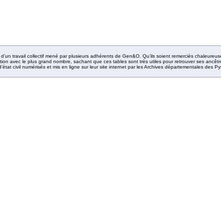
it d’un travail collectif mené par plusieurs adhérents de Gen&O. Qu’ils soient remerciés chaleureus
ion avec le plus grand nombre, sachant que ces tables sont très utiles pour retrouver ses ancêtres
’état civil numérisés et mis en ligne sur leur site internet par les Archives départementales des 