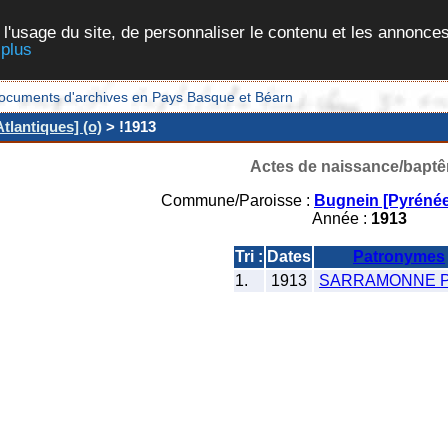
 l'usage du site, de personnaliser le contenu et les annonces
 plus
et documents d'archives en Pays Basque et Béarn
tlantiques] (o)
> !1913
Actes de naissance/bapt
Commune/Paroisse :
Bugnein [Pyrénée
Année :
1913
Tri :
Dates
Patronymes
1.
1913
SARRAMONNE Pi