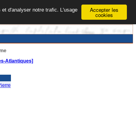
Accepter les
 et d'analyser notre trafic. L'usage
cookies
ême
s-Atlantiques]
erre