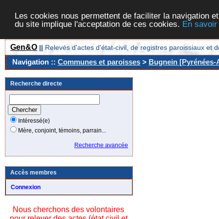
Les cookies nous permettent de faciliter la navigation et
du site implique l'acceptation de ces cookies.
En savoir
Gen&O
||
Relevés d'actes d'état-civil, de registres paroissiaux 
Navigation ::
Communes et paroisses
>
Bugnein [Pyrénées-A
Recherche directe
Intéressé(e)
Mère, conjoint, témoins, parrain...
Recherche avancée
Accès membres
Connexion
Nous cherchons des volontaires
pour relever des actes (état civil et