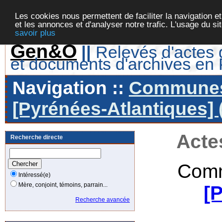
Les cookies nous permettent de faciliter la navigation et
et les annonces et d'analyser notre trafic. L'usage du s
savoir plus
Gen&O
||
Relevés d'actes d
et documents d'archives en
Navigation ::
Communes 
[Pyrénées-Atlantiques] 
Acte
Recherche directe
Comm
Intéressé(e)
Mère, conjoint, témoins, parrain...
[
Recherche avancée