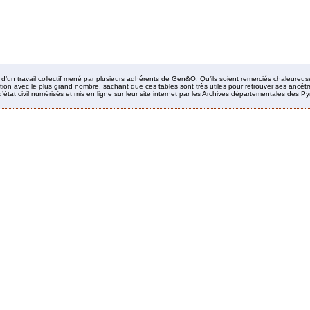
it d’un travail collectif mené par plusieurs adhérents de Gen&O. Qu’ils soient remerciés chaleureus
ion avec le plus grand nombre, sachant que ces tables sont très utiles pour retrouver ses ancêtres
’état civil numérisés et mis en ligne sur leur site internet par les Archives départementales des 