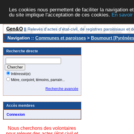
Les cookies nous permettent de faciliter la navigation et
du site implique l'acceptation de ces cookies.
En savoir
Gen&O
||
Relevés d'actes d'état-civil, de registres paroissiaux 
Navigation ::
Communes et paroisses
>
Boumourt [Pyrénées-
Recherche directe
Intéressé(e)
Mère, conjoint, témoins, parrain...
Recherche avancée
Accès membres
Connexion
Nous cherchons des volontaires
pour relever des actes (état civil et