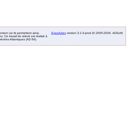
ement car ils permettent ainsi,
ExpoActes
version 3.2.4-prod (©
2005-2026, ADSoft)
. Ce travail de relevé est réalisé à
Pyrénées-Atlantiques (AD 64).