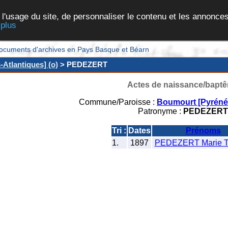
 l'usage du site, de personnaliser le contenu et les annonces
 plus
et documents d'archives en Pays Basque et Béarn
Atlantiques] (o)
> PEDEZERT
Actes de naissance/bapt
Commune/Paroisse :
Boumourt [Pyrénée
Patronyme :
PEDEZERT
Tri :
Dates
Prénoms
1.
1897
PEDEZERT Marie T