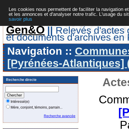
Les cookies nous permettent de faciliter la navigation et
et les annonces et d'analyser notre trafic. L'usage du s
savoir plus
Gen&O
||
Relevés d'actes d
et documents d'archives en
Navigation ::
Communes 
[Pyrénées-Atlantiques] 
Acte
Recherche directe
Commu
Intéressé(e)
Mère, conjoint, témoins, parrain...
[
Recherche avancée
P