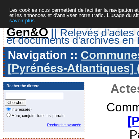
Les cookies nous permettent de faciliter la navigation et
et les annonces et d'analyser notre trafic. L'usage du s
savoir plus
Gen&O
||
Relevés d'actes d
et documents d'archives en
Navigation ::
Communes 
[Pyrénées-Atlantiques] 
Acte
Recherche directe
Commu
Intéressé(e)
Mère, conjoint, témoins, parrain...
[
Recherche avancée
P