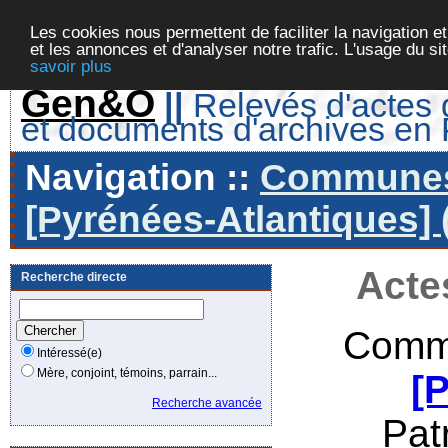
Les cookies nous permettent de faciliter la navigation et
et les annonces et d'analyser notre trafic. L'usage du s
savoir plus
Gen&O
||
Relevés d'actes d
et documents d'archives en
Navigation ::
Communes 
[Pyrénées-Atlantiques] 
Acte
Recherche directe
Commu
Intéressé(e)
Mère, conjoint, témoins, parrain...
[
Recherche avancée
Pat