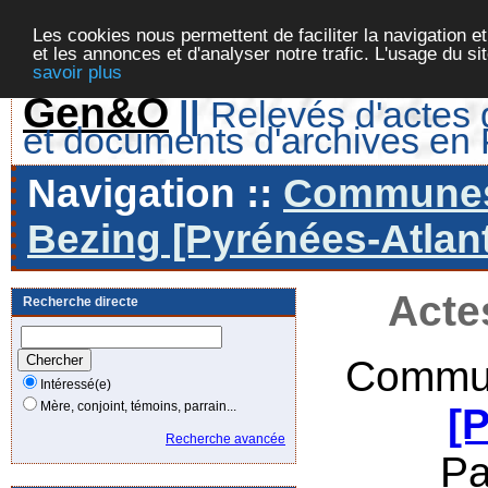
Les cookies nous permettent de faciliter la navigation et
et les annonces et d'analyser notre trafic. L'usage du s
savoir plus
Gen&O
||
Relevés d'actes d
et documents d'archives en
Navigation ::
Communes 
Bezing [Pyrénées-Atlant
Acte
Recherche directe
Commun
Intéressé(e)
Mère, conjoint, témoins, parrain...
[
Recherche avancée
Pa