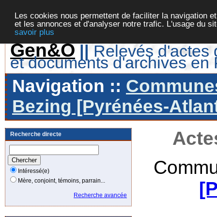
Les cookies nous permettent de faciliter la navigation et
et les annonces et d'analyser notre trafic. L'usage du s
savoir plus
Gen&O
||
Relevés d'actes d
et documents d'archives en
Navigation ::
Communes 
Bezing [Pyrénées-Atlant
Acte
Recherche directe
Commun
Intéressé(e)
Mère, conjoint, témoins, parrain...
[
Recherche avancée