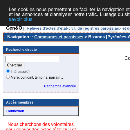
Les cookies nous permettent de faciliter la navigation et
et les annonces et d'analyser notre trafic. L'usage du s
savoir plus
Gen&O
||
Relevés d'actes d'état-civil, de registres paroissiaux 
Navigation ::
Communes et paroisses
> Bizanos [Pyrénées-At
Recherche directe
Co
Intéressé(e)
Mère, conjoint, témoins, parrain...
Recherche avancée
Accès membres
Connexion
Nous cherchons des volontaires
pour relever des actes (état civil et