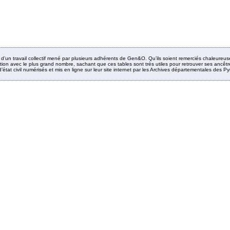
it d’un travail collectif mené par plusieurs adhérents de Gen&O. Qu’ils soient remerciés chaleureus
ion avec le plus grand nombre, sachant que ces tables sont très utiles pour retrouver ses ancêtres
’état civil numérisés et mis en ligne sur leur site internet par les Archives départementales des 