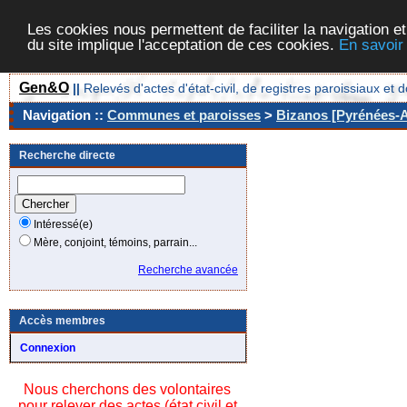
Les cookies nous permettent de faciliter la navigation et
du site implique l'acceptation de ces cookies.
En savoir
Gen&O
||
Relevés d'actes d'état-civil, de registres paroissiaux 
Navigation ::
Communes et paroisses
>
Bizanos [Pyrénées-At
Recherche directe
Intéressé(e)
Mère, conjoint, témoins, parrain...
Recherche avancée
Accès membres
Connexion
Nous cherchons des volontaires
pour relever des actes (état civil et