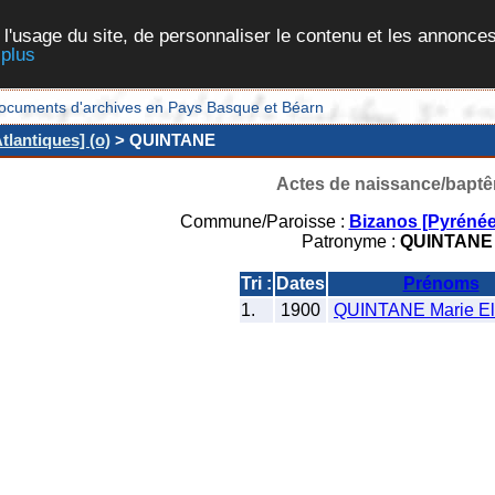
 l'usage du site, de personnaliser le contenu et les annonces
 plus
et documents d'archives en Pays Basque et Béarn
lantiques] (o)
> QUINTANE
Actes de naissance/bapt
Commune/Paroisse :
Bizanos [Pyrénée
Patronyme :
QUINTANE
Tri :
Dates
Prénoms
1.
1900
QUINTANE Marie El