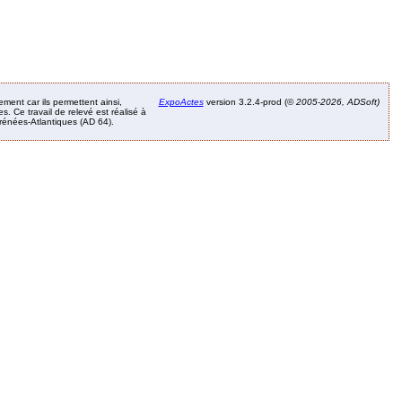
ement car ils permettent ainsi,
ExpoActes
version 3.2.4-prod (©
2005-2026, ADSoft)
. Ce travail de relevé est réalisé à
Pyrénées-Atlantiques (AD 64).