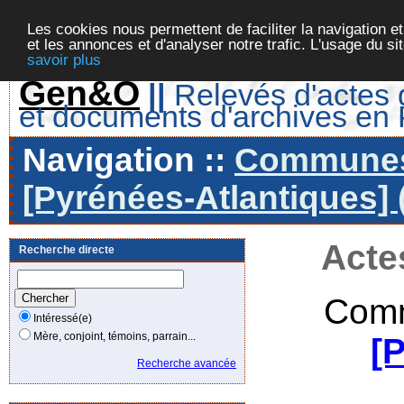
Les cookies nous permettent de faciliter la navigation et
et les annonces et d'analyser notre trafic. L'usage du s
savoir plus
Gen&O
||
Relevés d'actes d
et documents d'archives en
Navigation ::
Communes 
[Pyrénées-Atlantiques] 
Acte
Recherche directe
Comm
Intéressé(e)
Mère, conjoint, témoins, parrain...
[
Recherche avancée