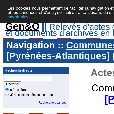
Les cookies nous permettent de faciliter la navigation et
et les annonces et d'analyser notre trafic. L'usage du s
savoir plus
Gen&O
||
Relevés d'actes d
et documents d'archives en
Navigation ::
Communes 
[Pyrénées-Atlantiques] 
Acte
Recherche directe
Comm
Intéressé(e)
Mère, conjoint, témoins, parrain...
[
Recherche avancée