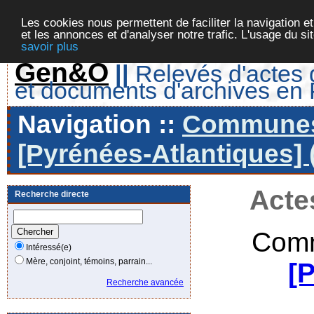
Les cookies nous permettent de faciliter la navigation et
et les annonces et d'analyser notre trafic. L'usage du s
savoir plus
Gen&O
||
Relevés d'actes d
et documents d'archives en
Navigation ::
Communes 
[Pyrénées-Atlantiques] 
Acte
Recherche directe
Comm
Intéressé(e)
Mère, conjoint, témoins, parrain...
[
Recherche avancée