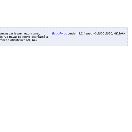
ement car ils permettent ainsi,
ExpoActes
version 3.2.4-prod (©
2005-2026, ADSoft)
. Ce travail de relevé est réalisé à
Pyrénées-Atlantiques (AD 64).