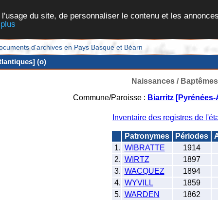
 l'usage du site, de personnaliser le contenu et les annonces
 plus
et documents d'archives en Pays Basque et Béarn
lantiques] (o)
Naissances / Baptêmes
Commune/Paroisse :
Biarritz [Pyrénées-
Inventaire des registres de l'éta
Patronymes
Périodes
A
1.
WIBRATTE
1914
2.
WIRTZ
1897
3.
WACQUEZ
1894
4.
WYVILL
1859
5.
WARDEN
1862