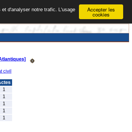
Accepter les
 et d'analyser notre trafic. L'usage
cookies
Atlantiques]
t civil
ctes
1
1
1
1
1