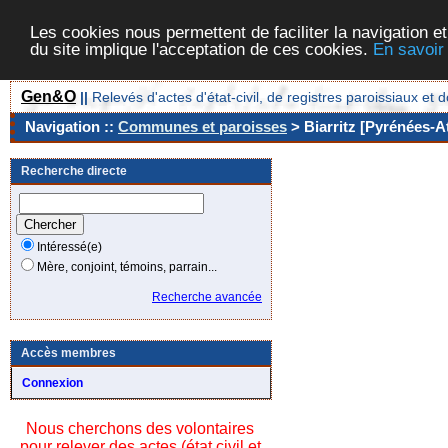
Les cookies nous permettent de faciliter la navigation et
du site implique l'acceptation de ces cookies.
En savoir
Gen&O
||
Relevés d'actes d'état-civil, de registres paroissiaux 
Navigation ::
Communes et paroisses
> Biarritz [Pyrénées-At
Recherche directe
Intéressé(e)
Mère, conjoint, témoins, parrain...
Recherche avancée
Accès membres
Connexion
Nous cherchons des volontaires
pour relever des actes (état civil et