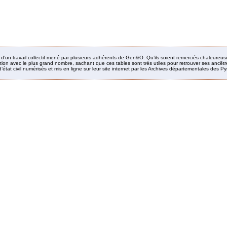
it d’un travail collectif mené par plusieurs adhérents de Gen&O. Qu’ils soient remerciés chaleureus
ion avec le plus grand nombre, sachant que ces tables sont très utiles pour retrouver ses ancêtres
’état civil numérisés et mis en ligne sur leur site internet par les Archives départementales des 