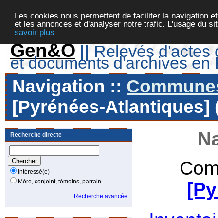
Les cookies nous permettent de faciliter la navigation et
et les annonces et d'analyser notre trafic. L'usage du s
savoir plus
Gen&O
||
Relevés d'actes d
et documents d'archives en
Navigation ::
Communes 
[Pyrénées-Atlantiques] 
Na
Recherche directe
Com
Intéressé(e)
Mère, conjoint, témoins, parrain...
[Py
Recherche avancée