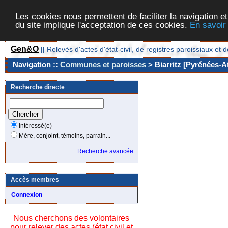
Les cookies nous permettent de faciliter la navigation et
du site implique l'acceptation de ces cookies.
En savoir
Gen&O
||
Relevés d'actes d'état-civil, de registres paroissiaux 
Navigation ::
Communes et paroisses
> Biarritz [Pyrénées-At
Recherche directe
Intéressé(e)
Mère, conjoint, témoins, parrain...
Recherche avancée
Accès membres
Connexion
Nous cherchons des volontaires
pour relever des actes (état civil et