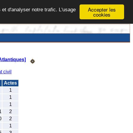
Accepter les
 et d'analyser notre trafic. L'usage
cookies
Atlantiques]
t civil
s
Actes
1
1
1
1
2
0
2
1
5
3