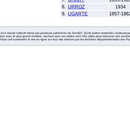
8.
URROZ
1934
9.
UGARTE
1857-186
it d’un travail collectif mené par plusieurs adhérents de Gen&O. Qu’ils soient remerciés chaleureus
ion avec le plus grand nombre, sachant que ces tables sont très utiles pour retrouver ses ancêtres
’état civil numérisés et mis en ligne sur leur site internet par les Archives départementales des 