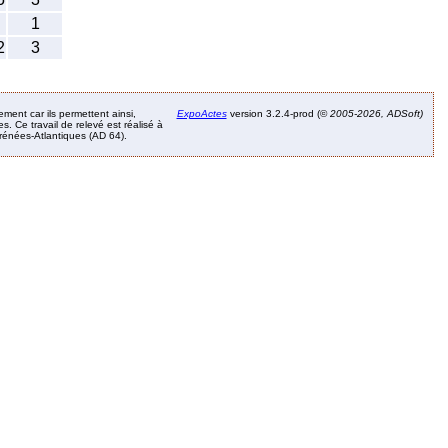
1
2
3
ement car ils permettent ainsi,
ExpoActes
version 3.2.4-prod (©
2005-2026, ADSoft)
. Ce travail de relevé est réalisé à
Pyrénées-Atlantiques (AD 64).