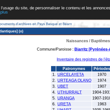
 l'usage du site, de personnaliser le contenu et les annonces
 plus
et documents d'archives en Pays Basque et Béarn
lantiques] (o)
Naissances / Baptêmes
Commune/Paroisse :
Biarritz [Pyrénées-
Inventaire des registres de l'éta
Patronymes
Période
1.
URCELAYETA
1970
2.
URTEAGA OLANO
1974
3.
UBET
1907
4.
UTHURRALT
1904-193
5.
URANGA
1907-191
6.
URETA
1963
7.
UHART
1935-196