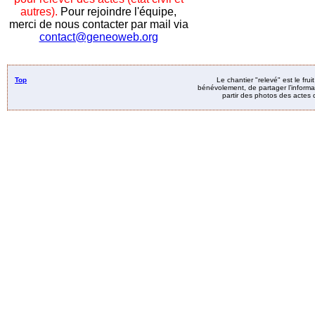
autres).
Pour rejoindre l'équipe,
merci de nous contacter par mail via
contact@geneoweb.org
Top
Le chantier "relevé" est le fru
bénévolement, de partager l’informat
partir des photos des actes d