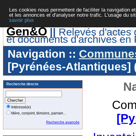
Les cookies nous permettent de faciliter la navigation et
et les annonces et d'analyser notre trafic. L'usage du s
savoir plus
Gen&O
||
Relevés d'actes d
et documents d'archives en
Navigation ::
Communes 
[Pyrénées-Atlantiques] 
Na
Recherche directe
Com
Intéressé(e)
Mère, conjoint, témoins, parrain...
[Py
Recherche avancée