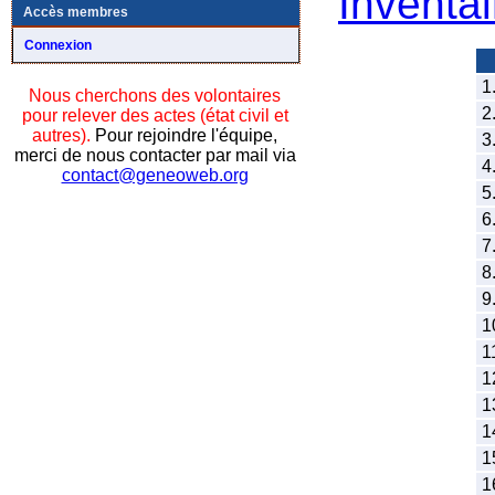
Inventai
Accès membres
Connexion
1
Nous cherchons des volontaires
2
pour relever des actes (état civil et
autres).
Pour rejoindre l'équipe,
3
merci de nous contacter par mail via
4
contact@geneoweb.org
5
6
7
8
9
1
1
1
1
1
1
1