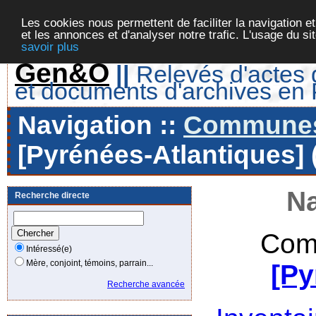
Les cookies nous permettent de faciliter la navigation et
et les annonces et d'analyser notre trafic. L'usage du s
savoir plus
Gen&O
||
Relevés d'actes d
et documents d'archives en
Navigation ::
Communes 
[Pyrénées-Atlantiques] 
Na
Recherche directe
Com
Intéressé(e)
Mère, conjoint, témoins, parrain...
[Py
Recherche avancée