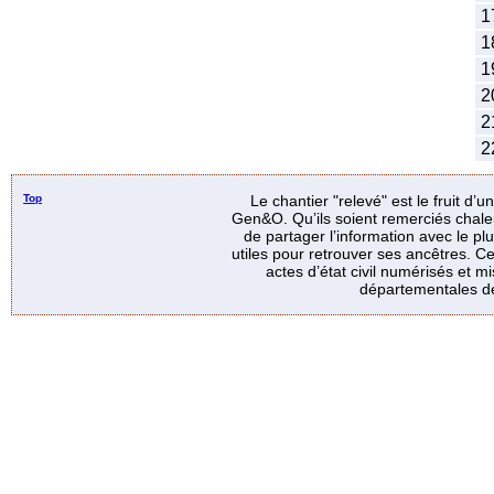
1
1
1
2
2
2
Top
Le chantier "relevé" est le fruit d’
Gen&O. Qu’ils soient remerciés chale
de partager l’information avec le p
utiles pour retrouver ses ancêtres. Ce
actes d’état civil numérisés et mi
départementales de