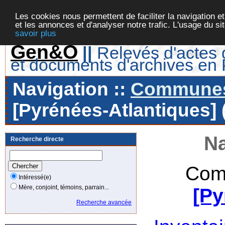
Les cookies nous permettent de faciliter la navigation et
et les annonces et d'analyser notre trafic. L'usage du s
savoir plus
Gen&O
||
Relevés d'actes d
et documents d'archives en
Navigation ::
Communes 
[Pyrénées-Atlantiques] 
Na
Recherche directe
Com
Intéressé(e)
Mère, conjoint, témoins, parrain...
[Py
Recherche avancée