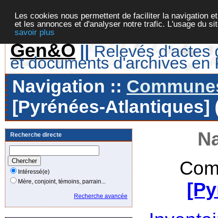
Les cookies nous permettent de faciliter la navigation et
et les annonces et d'analyser notre trafic. L'usage du s
savoir plus
Gen&O
||
Relevés d'actes d
et documents d'archives en
Navigation ::
Communes 
[Pyrénées-Atlantiques] 
Na
Recherche directe
Com
Intéressé(e)
Mère, conjoint, témoins, parrain...
[Py
Recherche avancée