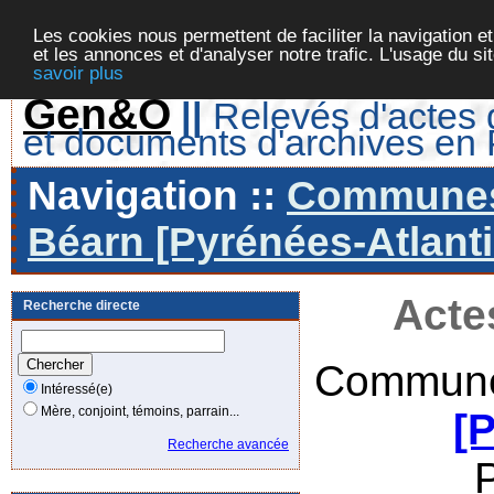
Les cookies nous permettent de faciliter la navigation et
et les annonces et d'analyser notre trafic. L'usage du s
savoir plus
Gen&O
||
Relevés d'actes d
et documents d'archives en
Navigation ::
Communes 
Béarn [Pyrénées-Atlanti
Acte
Recherche directe
Commune
Intéressé(e)
Mère, conjoint, témoins, parrain...
[
Recherche avancée