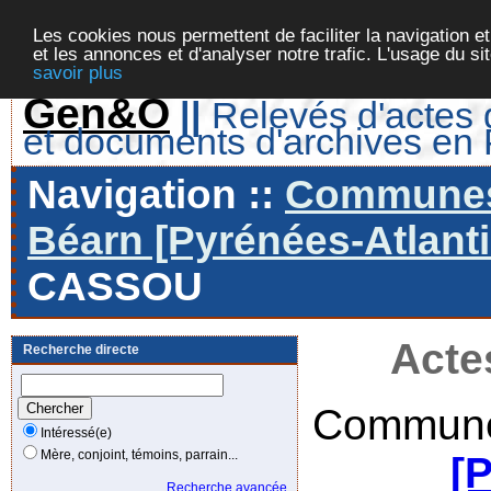
Les cookies nous permettent de faciliter la navigation et
et les annonces et d'analyser notre trafic. L'usage du s
savoir plus
Gen&O
||
Relevés d'actes d
et documents d'archives en
Navigation ::
Communes 
Béarn [Pyrénées-Atlanti
CASSOU
Acte
Recherche directe
Commune
Intéressé(e)
Mère, conjoint, témoins, parrain...
[
Recherche avancée