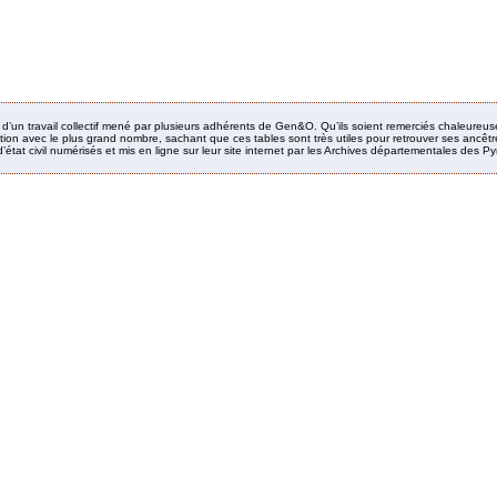
it d’un travail collectif mené par plusieurs adhérents de Gen&O. Qu’ils soient remerciés chaleureus
ion avec le plus grand nombre, sachant que ces tables sont très utiles pour retrouver ses ancêtres
’état civil numérisés et mis en ligne sur leur site internet par les Archives départementales des 