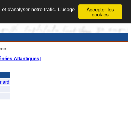
Accepter les
 et d'analyser notre trafic. L'usage
cookies
ême
énées-Atlantiques]
nard