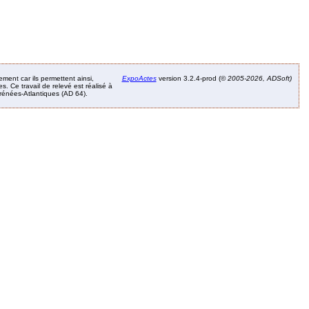
ement car ils permettent ainsi,
ExpoActes
version 3.2.4-prod (©
2005-2026, ADSoft)
. Ce travail de relevé est réalisé à
Pyrénées-Atlantiques (AD 64).