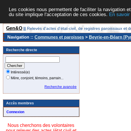
Les cookies nous permettent de faciliter la navigation et
du site implique l'acceptation de ces cookies.
En savoir
Gen&O
||
Relevés d'actes d'état-civil, de registres paroissiaux 
Navigation ::
Communes et paroisses
>
Beyrie-en-Béarn [Pyr
Recherche directe
Intéressé(e)
Mère, conjoint, témoins, parrain...
Recherche avancée
Accès membres
Connexion
Nous cherchons des volontaires
pour relever des actes (état civil et