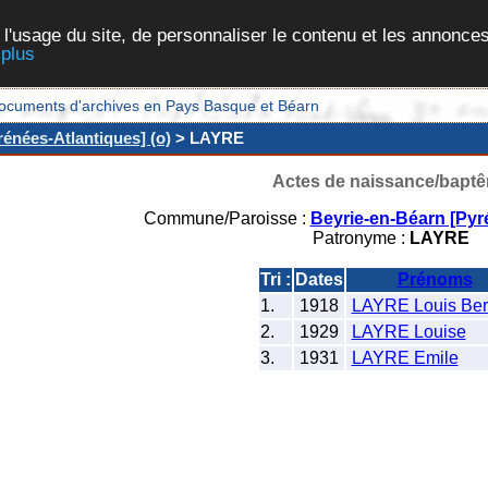
 l'usage du site, de personnaliser le contenu et les annonces
 plus
et documents d'archives en Pays Basque et Béarn
énées-Atlantiques] (o)
> LAYRE
Actes de naissance/bapt
Commune/Paroisse :
Beyrie-en-Béarn [Pyr
Patronyme :
LAYRE
Tri :
Dates
Prénoms
1.
1918
LAYRE Louis Ber
2.
1929
LAYRE Louise
3.
1931
LAYRE Emile