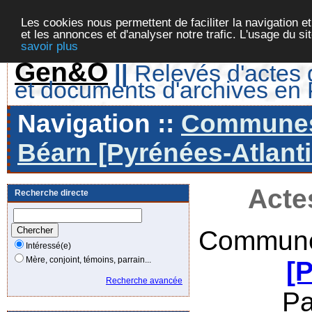
Les cookies nous permettent de faciliter la navigation et
et les annonces et d'analyser notre trafic. L'usage du s
savoir plus
Gen&O
||
Relevés d'actes d
et documents d'archives en
Navigation ::
Communes 
Béarn [Pyrénées-Atlanti
Acte
Recherche directe
Commune
Intéressé(e)
Mère, conjoint, témoins, parrain...
[
Recherche avancée
Pa