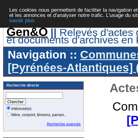
Les cookies nous permettent de faciliter la navigation et
et les annonces et d'analyser notre trafic. L'usage du s
savoir plus
Gen&O
||
Relevés d'actes d
et documents d'archives en
Navigation ::
Communes 
[Pyrénées-Atlantiques] 
Acte
Recherche directe
Com
Intéressé(e)
Mère, conjoint, témoins, parrain...
[
Recherche avancée