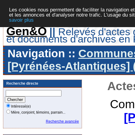
Les cookies nous permettent de faciliter la navigation et
et les annonces et d'analyser notre trafic. L'usage du s
savoir plus
Gen&O
||
Relevés d'actes d
et documents d'archives en
Navigation ::
Communes 
[Pyrénées-Atlantiques] 
Acte
Recherche directe
Com
Intéressé(e)
Mère, conjoint, témoins, parrain...
[
Recherche avancée