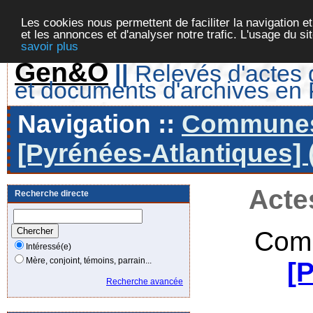
Les cookies nous permettent de faciliter la navigation et
et les annonces et d'analyser notre trafic. L'usage du s
savoir plus
Gen&O
||
Relevés d'actes d
et documents d'archives en
Navigation ::
Communes 
[Pyrénées-Atlantiques] 
Acte
Recherche directe
Comm
Intéressé(e)
Mère, conjoint, témoins, parrain...
[
Recherche avancée