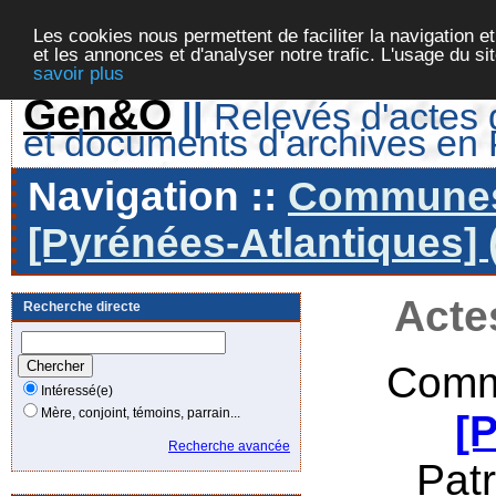
Les cookies nous permettent de faciliter la navigation et
et les annonces et d'analyser notre trafic. L'usage du s
savoir plus
Gen&O
||
Relevés d'actes d
et documents d'archives en
Navigation ::
Communes 
[Pyrénées-Atlantiques] 
Acte
Recherche directe
Comm
Intéressé(e)
Mère, conjoint, témoins, parrain...
[
Recherche avancée
Pat