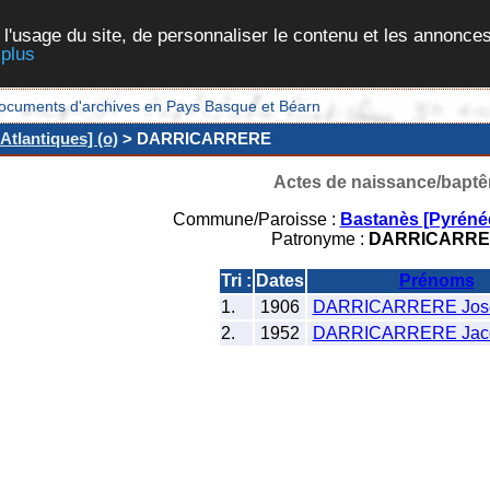
 l'usage du site, de personnaliser le contenu et les annonces
 plus
et documents d'archives en Pays Basque et Béarn
tlantiques] (o)
> DARRICARRERE
Actes de naissance/bapt
Commune/Paroisse :
Bastanès [Pyrénée
Patronyme :
DARRICARR
Tri :
Dates
Prénoms
1.
1906
DARRICARRERE Jos
2.
1952
DARRICARRERE Jac