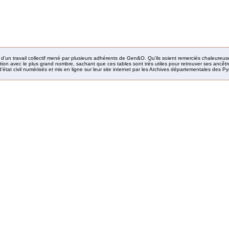
it d’un travail collectif mené par plusieurs adhérents de Gen&O. Qu’ils soient remerciés chaleureus
ion avec le plus grand nombre, sachant que ces tables sont très utiles pour retrouver ses ancêtres
’état civil numérisés et mis en ligne sur leur site internet par les Archives départementales des 