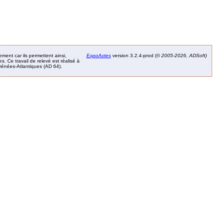
ement car ils permettent ainsi,
ExpoActes
version 3.2.4-prod (©
2005-2026, ADSoft)
. Ce travail de relevé est réalisé à
Pyrénées-Atlantiques (AD 64).