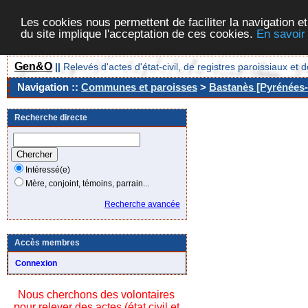
Les cookies nous permettent de faciliter la navigation et
du site implique l'acceptation de ces cookies.
En savoir
Gen&O
||
Relevés d'actes d'état-civil, de registres paroissiaux 
Navigation ::
Communes et paroisses
>
Bastanès [Pyrénées-A
Recherche directe
Intéressé(e)
Mère, conjoint, témoins, parrain...
Recherche avancée
Accès membres
Connexion
Nous cherchons des volontaires
pour relever des actes (état civil et