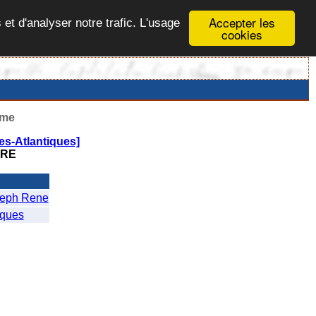
Accepter les
 et d'analyser notre trafic. L'usage
cookies
ême
s-Atlantiques]
ERE
eph Rene
ques