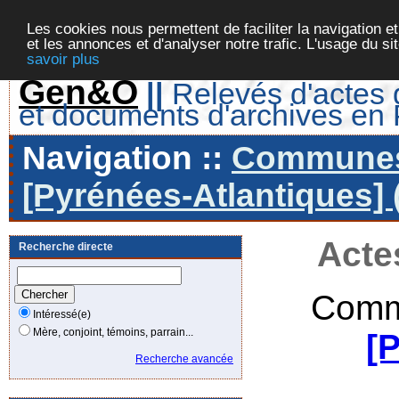
Les cookies nous permettent de faciliter la navigation et
et les annonces et d'analyser notre trafic. L'usage du s
savoir plus
Gen&O
||
Relevés d'actes d
et documents d'archives en
Navigation ::
Communes 
[Pyrénées-Atlantiques] 
Acte
Recherche directe
Comm
Intéressé(e)
Mère, conjoint, témoins, parrain...
[
Recherche avancée